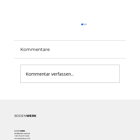
Kommentare
Kommentar verfassen...
WPC oder Holz – welcher
Terrassenbelag ist die bessere Wahl?
BODEN
WERK
BODEN
WERK
info@boden-werk.de
+49 176 68 71 54 89
Am Sennenbusch 26