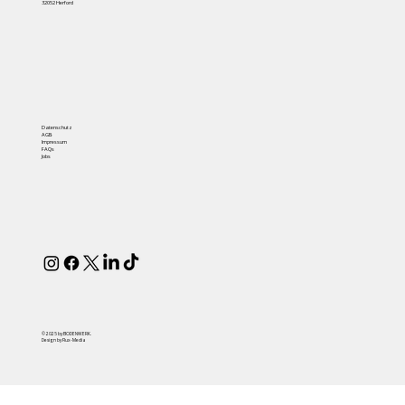
32052 Herford
Datenschutz
AGB
Impressum
FAQs
Jobs
© 2025 by BODENWERK.
Design by Flux-Media