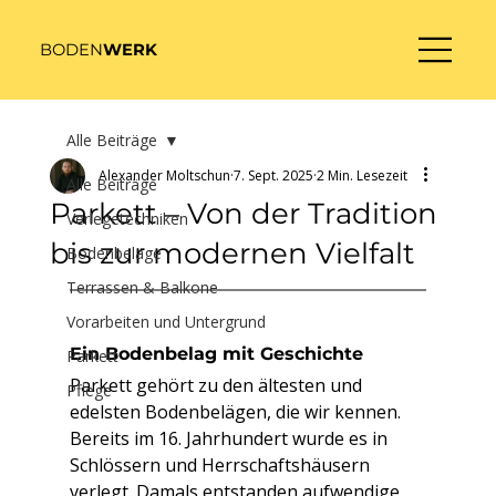
BODEN
WERK
Alle Beiträge
Alexander Moltschun
7. Sept. 2025
2 Min. Lesezeit
Alle Beiträge
Parkett – Von der Tradition
Verlegetechniken
bis zur modernen Vielfalt
Bodenbeläge
Terrassen & Balkone
Vorarbeiten und Untergrund
Ein Bodenbelag mit Geschichte
Parkett
Parkett gehört zu den ältesten und 
Pflege
edelsten Bodenbelägen, die wir kennen. 
Bereits im 16. Jahrhundert wurde es in 
Schlössern und Herrschaftshäusern 
verlegt. Damals entstanden aufwendige 