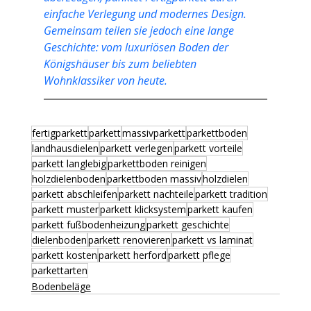
einfache Verlegung und modernes Design. 
Gemeinsam teilen sie jedoch eine lange 
Geschichte: vom luxuriösen Boden der 
Königshäuser bis zum beliebten 
Wohnklassiker von heute.
fertigparkett
parkett
massivparkett
parkettboden
landhausdielen
parkett verlegen
parkett vorteile
parkett langlebig
parkettboden reinigen
holzdielenboden
parkettboden massiv
holzdielen
parkett abschleifen
parkett nachteile
parkett tradition
parkett muster
parkett klicksystem
parkett kaufen
parkett fußbodenheizung
parkett geschichte
dielenboden
parkett renovieren
parkett vs laminat
parkett kosten
parkett herford
parkett pflege
parkettarten
Bodenbeläge