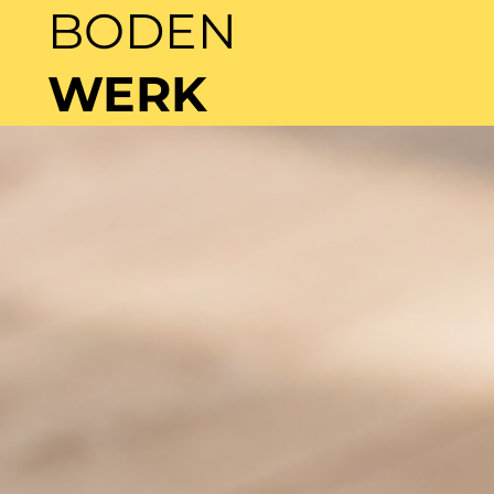
BODEN
WERK