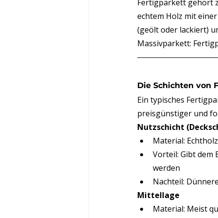
Fertigparkett gehört 
echtem Holz mit einer
(geölt oder lackiert)
Massivparkett: Fertig
Die Schichten von F
Ein typisches Fertigpa
preisgünstiger und f
Nutzschicht (Decksch
Material: Echthol
Vorteil: Gibt dem
werden
Nachteil: Dünner
Mittellage
Material: Meist q