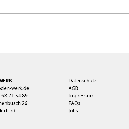
Designbelag, PVC & Hart-
Park
PVC – Geschichte, Aufbau
Trad
& Arten
mode
WERK
Datenschutz
oden-werk.de
AGB
 68 71 54 89
Impressum
nenbusch 26
FAQs
erford
Jobs