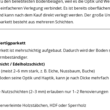
zu den beliebtesten Bodenbelägen, weil es die Optik und Wer
 einfacheren Verlegung verbindet. Es ist bereits oberfläche
 und kann nach dem Kauf direkt verlegt werden. Der große U
parkett besteht aus mehreren Schichten.
ertigparkett
rkett ist mehrschichtig aufgebaut. Dadurch wird der Boden s
ormbeständiger.
icht / Edelholzschicht)
z (meist 2–6 mm stark, z. B. Eiche, Nussbaum, Buche)
 Boden seine Optik und Haptik, kann je nach Dicke mehrfach 
e Nutzschichten (2–3 mm) erlauben nur 1–2 Renovierungen
uerverleimte Holzstäbchen, HDF oder Sperrholz