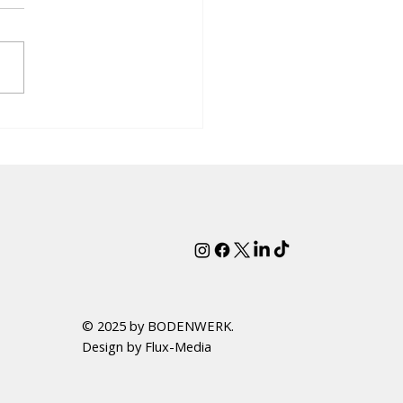
ett – Von der
ition bis zur
rnen Vielfalt
© 2025 by BODENWERK.
Design by Flux-Media