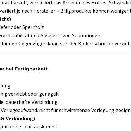
ert das Parkett, verhindert das Arbeiten des Holzes (Schwinde
 variiert je nach Hersteller – Billigprodukte können weniger 
icht)
Kiefer oder Sperrholz
r Formstabilität und Ausgleich von Spannungen
hr dünnen Gegenzügen kann sich der Boden schneller verzie
 bei Fertigparkett
ndung
chig verklebt oder genagelt
bile, dauerhafte Verbindung
r Verlegeaufwand, nicht für schwimmende Verlegung geeign
 5G-Verbindung)
, die ohne Leim auskommt