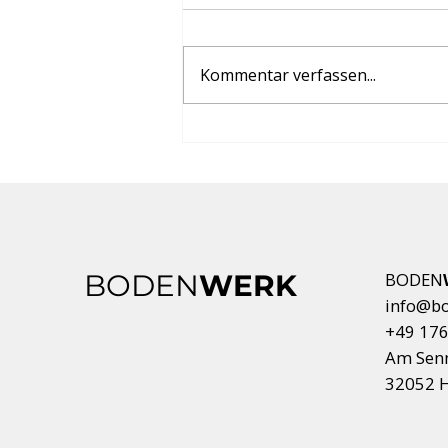
Click-Vinyl
Kommentar verfassen...
BODEN
WERK
BODEN
info@b
+49 176
Am Sen
32052 H