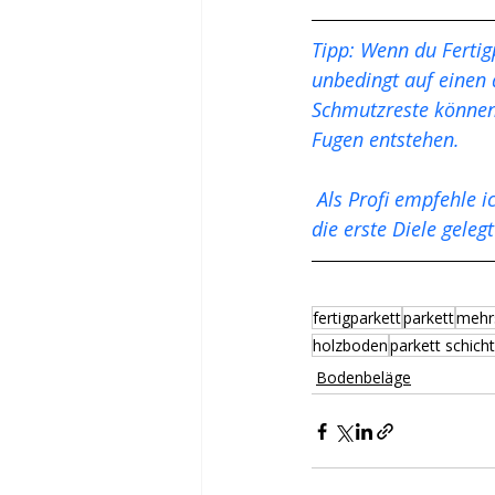
Tipp: Wenn du Ferti
unbedingt auf einen
Schmutzreste können 
Fugen entstehen.
 Als Profi empfehle ich: immer erst grundieren, spachteln und die Fläche gut reinigen, bevor 
die erste Diele gelegt
fertigparkett
parkett
mehrs
holzboden
parkett schich
Bodenbeläge