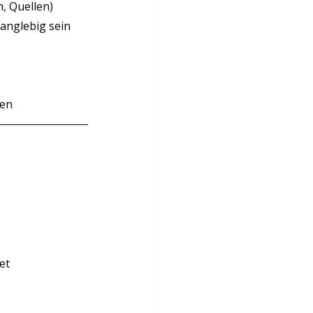
n, Quellen)
langlebig sein
hen
et