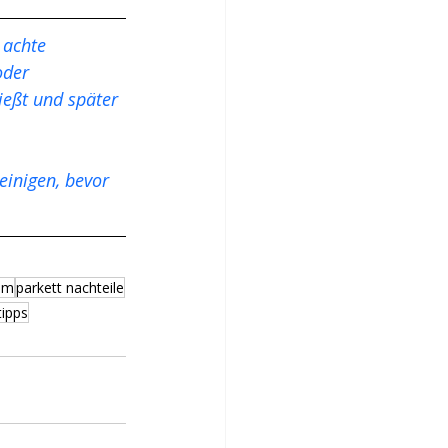
 achte 
oder 
ießt und später 
tem
parkett nachteile
tipps