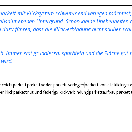
gparkett mit Klicksystem schwimmend verlegen möchtest,
 absolut ebenen Untergrund. Schon kleine Unebenheiten 
dazu führen, dass die Klickverbindung nicht sauber schl
 wird.
chichtparkett
parkettboden
parkett verlegen
parkett vorteile
klicksys
ten
klickparkett
nut und feder
g5 klickverbindung
parkettaufbau
parkett 