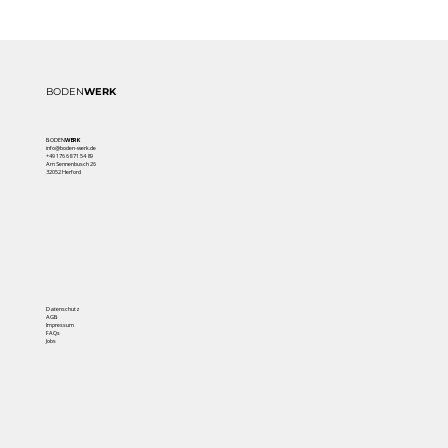
BODEN
WERK
BODEN
WERK
info@boden-werk.de
+49 176 68 71 54 89
Am Sennenbusch 26
32052 Herford
Datenschutz
AGB
Impressum
FAQs
Jobs