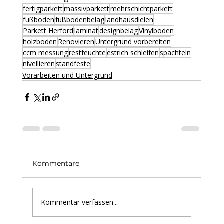
fertigparkett
massivparkett
mehrschichtparkett
fußboden
fußbodenbelag
landhausdielen
Parkett Herford
laminat
designbelag
Vinylboden
holzboden
Renovieren
Untergrund vorbereiten
ccm messung
restfeuchte
estrich schleifen
spachteln
nivellieren
standfeste
Vorarbeiten und Untergrund
Kommentare
Kommentar verfassen...