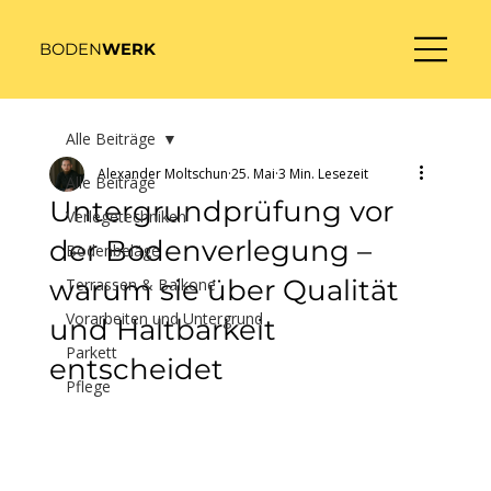
BODEN
WERK
Alle Beiträge
Alexander Moltschun
25. Mai
3 Min. Lesezeit
Alle Beiträge
Untergrundprüfung vor
Verlegetechniken
der Bodenverlegung –
Bodenbeläge
warum sie über Qualität
Terrassen & Balkone
Vorarbeiten und Untergrund
und Haltbarkeit
Parkett
entscheidet
Pflege